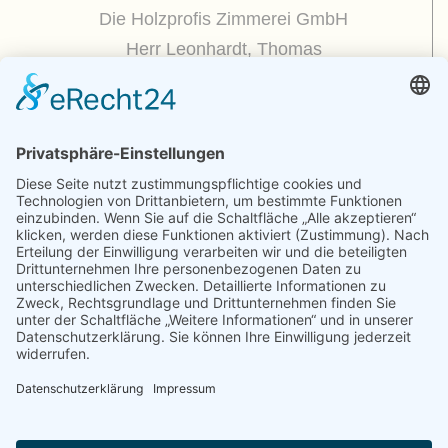
Die Holzprofis Zimmerei GmbH
Herr Leonhardt, Thomas
Dorfplatz 5
01809 Dohna / OT Borthen
(
Google Maps / Routenplaner
)
Kontakt
Telefon : +49.351.270 56 50
Telefax : +49.351.270 56 70
Funk: +49.175.225 51 50
E-mail : zimmerei@holzprofis.de
Zum Kontaktformular