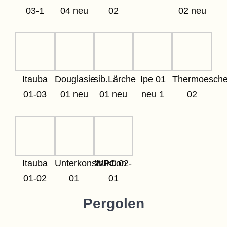
03-1
04 neu
02
02 neu
Itauba
Douglasie
sib.Lärche
Ipe 01
Thermoesch
01-03
01 neu
01 neu
neu 1
02
Itauba
Unterkonstruktion
WPC 02-
01-02
01
01
Pergolen