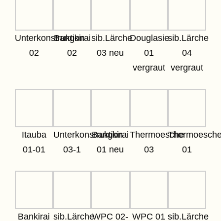
Unterkonstruktion
Bangkirai
sib.Lärche
Douglasie
sib.Lärche
02
02
03 neu
01
04
vergraut
vergraut
Itauba
Unterkonstruktion
Bangkirai
Thermoesche
Thermoesch
01-01
03-1
01 neu
03
01
Bankirai
sib.Lärche
WPC 02-
WPC 01
sib.Lärche