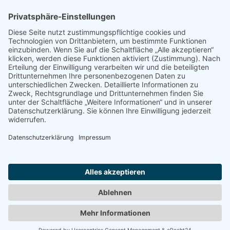
(
Google Maps / Routenplaner
)
Kontakt
Telefon : +49.351.270 56 50
Telefax : +49.351.270 56 70
Funk: +49.175.225 51 50
E-mail : zimmerei@holzprofis.de
Zum Kontaktformular
Impressum und Datenschutz