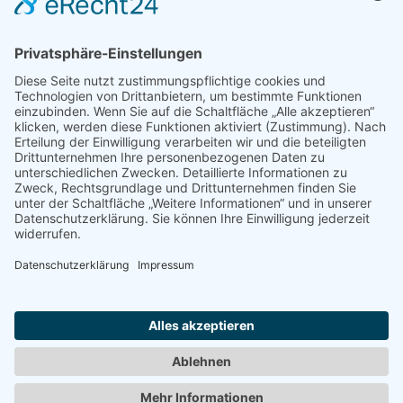
01809 Dohna / OT Borthen
(
Google Maps / Routenplaner
)
Kontakt
Telefon : +49.351.270 56 50
Telefax : +49.351.270 56 70
Funk: +49.175.225 51 50
E-mail : zimmerei@holzprofis.de
Zum Kontaktformular
Impressum und Datenschutz