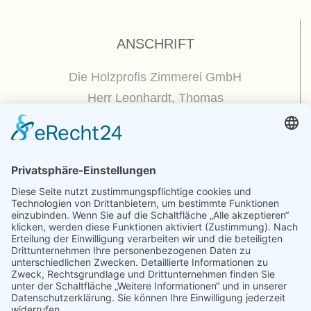
ANSCHRIFT
Die Holzprofis Zimmerei GmbH
Herr Leonhardt, Thomas
Dorfplatz 5
01809 Dohna / OT Borthen
(
Google Maps / Routenplaner
)
Kontakt
Telefon : +49.351.270 56 50
Telefax : +49.351.270 56 70