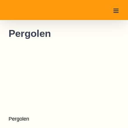
Zum
Inhalt
springen
Pergolen
Pergolen