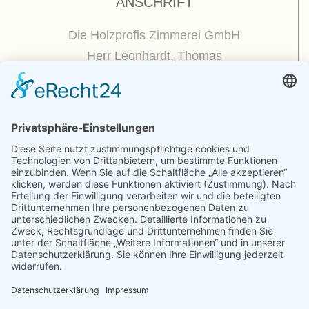
ANSCHRIFT
Die Holzprofis Zimmerei GmbH
Herr Leonhardt, Thomas
Dorfplatz 5
01809 Dohna / OT Borthen
(
Google Maps / Routenplaner
)
Kontakt
Telefon : +49.351.270 56 50
Telefax : +49.351.270 56 70
Funk: +49.175.225 51 50
E-mail : zimmerei@holzprofis.de