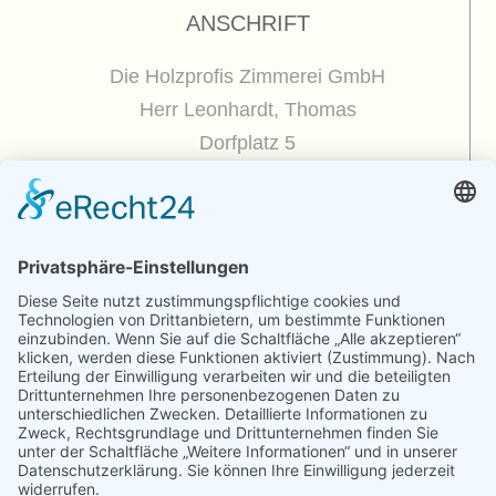
ANSCHRIFT
Die Holzprofis Zimmerei GmbH
Herr Leonhardt, Thomas
Dorfplatz 5
01809 Dohna / OT Borthen
(
Google Maps / Routenplaner
)
Kontakt
Telefon : +49.351.270 56 50
Telefax : +49.351.270 56 70
Funk: +49.175.225 51 50
E-mail : zimmerei@holzprofis.de