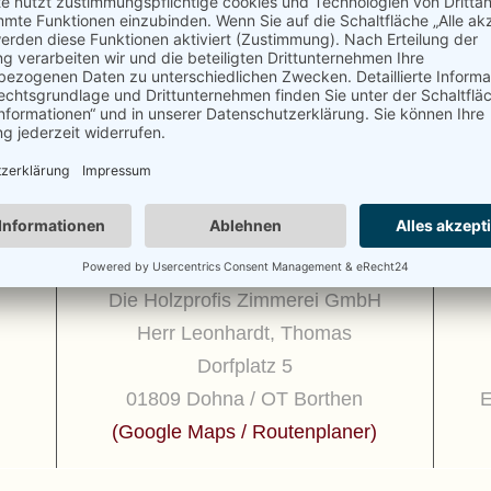
Klicke auf die Sterne um zu bewerten!
Bisher keine Bewertungen! Sei der Erste, der diesen Beitrag bewertet.
ANSCHRIFT
Die Holzprofis Zimmerei GmbH
Herr Leonhardt, Thomas
Dorfplatz 5
01809 Dohna / OT Borthen
E
(
Google Maps / Routenplaner
)