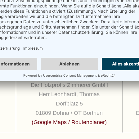
Klicke auf die Sterne um zu bewerten!
Bisher keine Bewertungen! Sei der Erste, der diesen Beitrag bewertet.
ANSCHRIFT
Die Holzprofis Zimmerei GmbH
Herr Leonhardt, Thomas
Dorfplatz 5
01809 Dohna / OT Borthen
E
(
Google Maps / Routenplaner
)