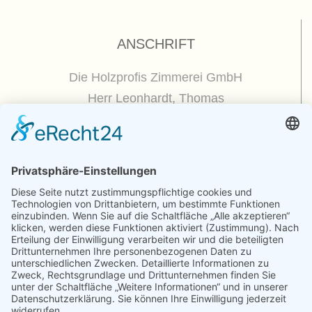
ANSCHRIFT
Die Holzprofis Zimmerei GmbH
Herr Leonhardt, Thomas
Dorfplatz 5
01809 Dohna / OT Borthen
(
Google Maps / Routenplaner
)
Kontakt
Telefon : +49.351.270 56 50
Telefax : +49.351.270 56 70