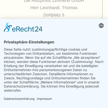
Die Holzprofis Zimmerei GmbH
Herr Leonhardt, Thomas
Dorfplatz 5
01809 Dohna / OT Borthen
(
Google Maps / Routenplaner
)
Kontakt
Telefon : +49.351.270 56 50
Telefax : +49.351.270 56 70
Funk: +49.175.225 51 50
E-mail : zimmerei@holzprofis.de
Zum Kontaktformular