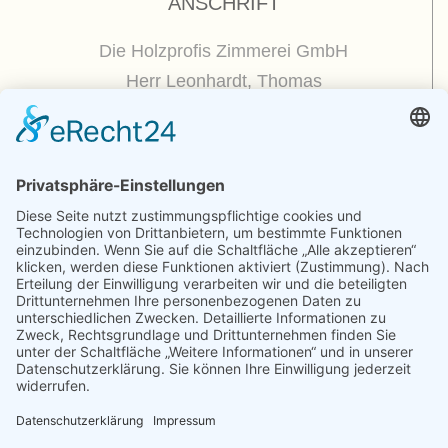
ANSCHRIFT
Die Holzprofis Zimmerei GmbH
Herr Leonhardt, Thomas
Dorfplatz 5
01809 Dohna / OT Borthen
(
Google Maps / Routenplaner
)
Kontakt
Telefon : +49.351.270 56 50
Telefax : +49.351.270 56 70
Funk: +49.175.225 51 50
E-mail : zimmerei@holzprofis.de