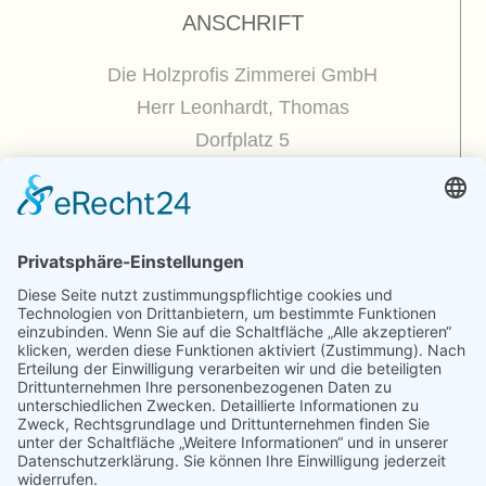
ANSCHRIFT
Die Holzprofis Zimmerei GmbH
Herr Leonhardt, Thomas
Dorfplatz 5
01809 Dohna / OT Borthen
(
Google Maps / Routenplaner
)
Kontakt
Telefon : +49.351.270 56 50
Telefax : +49.351.270 56 70
Funk: +49.175.225 51 50
E-mail : zimmerei@holzprofis.de