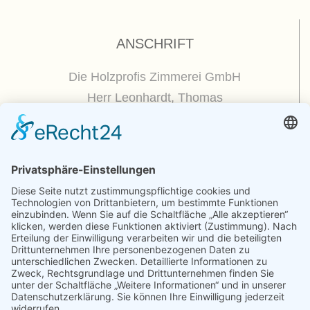
ANSCHRIFT
Die Holzprofis Zimmerei GmbH
Herr Leonhardt, Thomas
Dorfplatz 5
01809 Dohna / OT Borthen
(
Google Maps / Routenplaner
)
Kontakt
Telefon : +49.351.270 56 50
Telefax : +49.351.270 56 70