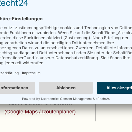
ANSCHRIFT
Die Holzprofis Zimmerei GmbH
Herr Leonhardt, Thomas
Dorfplatz 5
01809 Dohna / OT Borthen
(
Google Maps / Routenplaner
)