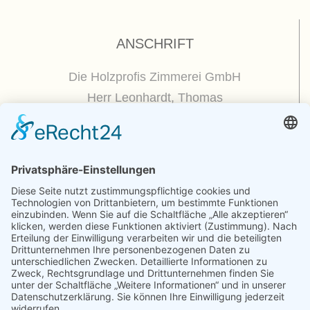
ANSCHRIFT
Die Holzprofis Zimmerei GmbH
Herr Leonhardt, Thomas
Dorfplatz 5
01809 Dohna / OT Borthen
(
Google Maps / Routenplaner
)
Kontakt
Telefon : +49.351.270 56 50
Telefax : +49.351.270 56 70