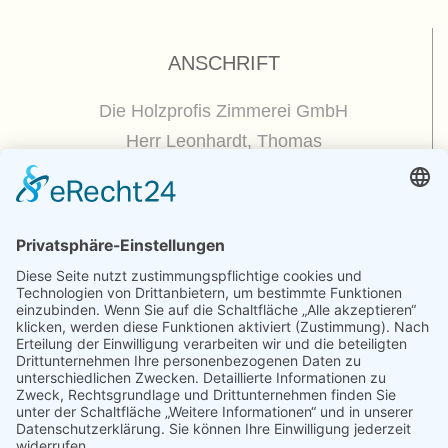
ANSCHRIFT
Die Holzprofis Zimmerei GmbH
Herr Leonhardt, Thomas
Dorfplatz 5
01809 Dohna / OT Borthen
(
Google Maps / Routenplaner
)
Kontakt
Telefon : +49.351.270 56 50
Telefax : +49.351.270 56 70