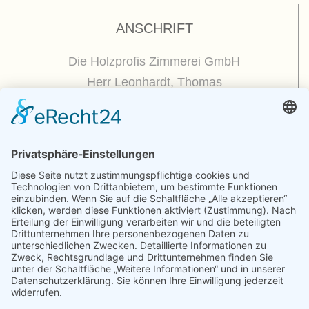
ANSCHRIFT
Die Holzprofis Zimmerei GmbH
Herr Leonhardt, Thomas
Dorfplatz 5
01809 Dohna / OT Borthen
(
Google Maps / Routenplaner
)
Kontakt
Telefon : +49.351.270 56 50
Telefax : +49.351.270 56 70
Funk: +49.175.225 51 50