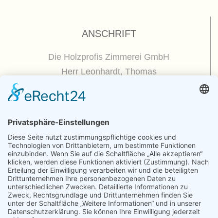
ANSCHRIFT
Die Holzprofis Zimmerei GmbH
Herr Leonhardt, Thomas
Dorfplatz 5
01809 Dohna / OT Borthen
(
Google Maps / Routenplaner
)
Kontakt
Telefon : +49.351.270 56 50
Telefax : +49.351.270 56 70